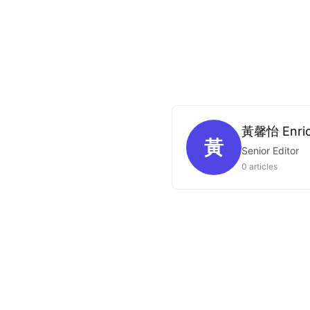
黃馨怡 Enri
黃
Senior Editor
0 articles