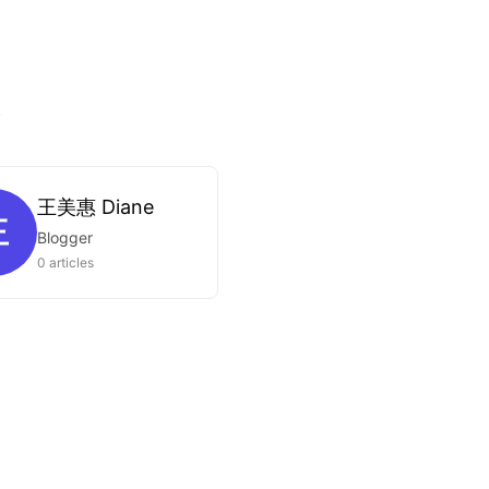
.
王美惠 Diane
王
Blogger
0 articles